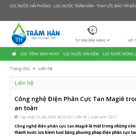
LỌC NƯỚC HẢI PHÒNG - LỌC NƯỚC TRÂM HÂN - THAY LÕI, BẢO TRÌ 
TƯ VẤN BÁN HÀNG
HỖ T
LỌC TỔNG SINH HOẠT
LỌC NƯỚC ION KIỀM
LỌC NƯỚC NÓNG 
Trang chủ
Liên hệ
Liên hệ
Công nghệ Điện Phân Cực Tan Magiê tro
an toàn
Cập nhật: 01-06-2024 08:30:59 |
Liên hệ
| Lượt xem: 5211
Công nghệ điện phân cực tan Magiê
là một trong những công 
thành nước ion kiềm tươi bằng phương pháp điện phân cực ta