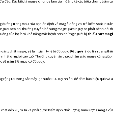
 đầu. Đặc biệt là magie chloride làm giảm đáng kể các triệu chứng trầm cảm,
g đường trong máu của bạn ổn định và magiê đóng vai trò kiểm soát insulin
ố người béo phì thường xuyên bổ sung magie giảm nguy cơ phát bệnh đái t
 uống của họ ít có khả năng mắc bệnh hơn những người bị
thiếu hụt mag
oáng chất magie, sẽ làm giảm tỷ lệ bị đột quỵ.
Đột quỵ
là do tình trạng thi
 nhất ở người cao tuổi.Thường xuyên ăn thực phẩm giàu magie cũng giúp 
, sẽ giảm 8% nguy cơ đột quỵ.
ng rộng rãi trong các máy lọc nước RO. Tuy nhiên, để đảm bảo hiệu quả và 
 chất đến 96,7% là và phải được kiểm định chất lượng, hàm lượng magie củ