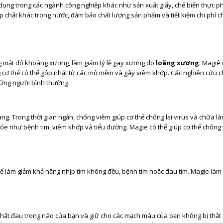
dụng trong các ngành công nghiệp khác như sản xuất giấy, chế biến thực p
p chất khác trong nước, đảm bảo chất lượng sản phẩm và tiết kiệm chi phí ch
ng mật độ khoáng xương, làm giảm tỷ lệ gãy xương do
loãng xương
. Magiê 
ng cơ thể có thể góp nhặt từ các mô mềm và gây viêm khớp. Các nghiên cứu 
ững người bình thường.
àng. Trong thời gian ngắn, chống viêm giúp cơ thể chống lại virus và chữa l
hỏe như bệnh tim, viêm khớp và tiểu đường. Magie có thể giúp cơ thể chống 
 làm giảm khả năng nhịp tim không đều, bệnh tim hoặc đau tim. Magie làm 
hất đau trong não của bạn và giữ cho các mạch máu của bạn không bị thắt c