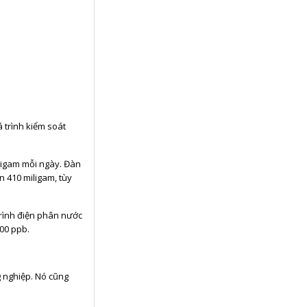
 trình kiểm soát
ligam mỗi ngày. Đàn
n 410 miligam, tùy
rình điện phân nước
800 ppb.
g nghiệp. Nó cũng