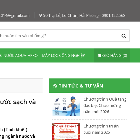
2014@gmail.com
50 Trại Lẻ, Lê Chân, Hải Phòng - 0901.122.568
GIỎ HÀNG (0)
ỌC NƯỚC AQUA-HPRO
MÁY LỌC CÔNG NGHIỆP
TIN TỨC & TƯ VẤN
Chương trình Quà tặng
ước sạch và
đặc biệt Chào mừng
năm mới 2026
Chương trình tri ân
h (Tinh khiết)
cuối năm 2025
ong ngành nước và