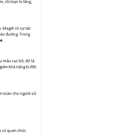
 rối loạn lo lắng,
. Magiê có sự tác
háo đường. Trong
ie
.
ếu máu cục bộ, đó là
giảm khả năng bị đột
an toàn cho người sử
a cơ quan chức