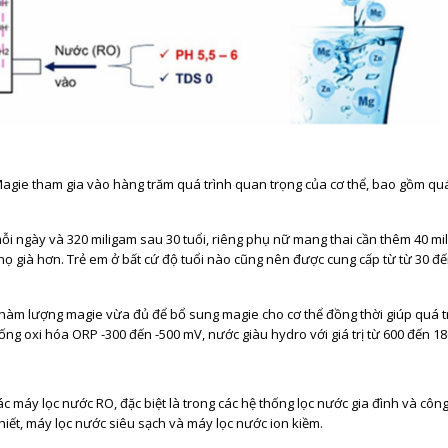
 Magie tham gia vào hàng trăm quá trình quan trọng của cơ thể, bao gồm quá
i ngày và 320 miligam sau 30 tuổi, riêng phụ nữ mang thai cần thêm 40 mi
họ già hơn. Trẻ em ở bất cứ độ tuổi nào cũng nên được cung cấp từ từ 30 đế
hàm lượng magie vừa đủ để bổ sung magie cho cơ thể đồng thời giúp quá t
hống oxi hóa ORP -300 đến -500 mV, nước giàu hydro với giá trị từ 600 đến 1
 máy lọc nước RO, đặc biệt là trong các hệ thống lọc nước gia đình và côn
hiết, máy lọc nước siêu sạch và máy lọc nước ion kiềm.