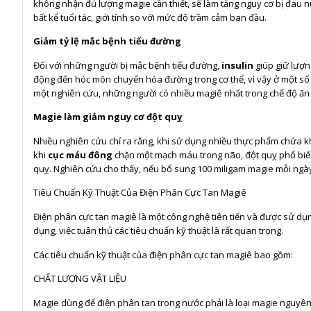
không nhận đủ lượng magie cần thiết, sẽ làm tăng nguy cơ bị đau nửa
bất kể tuổi tác, giới tính so với mức độ trầm cảm ban đầu.
Giảm tỷ lệ mắc bệnh tiểu đường
Đối với những người bị mắc bệnh tiểu đường,
insulin
giúp giữ lượn
động đến hóc môn chuyển hóa đường trong cơ thể, vì vậy ở một s
một nghiên cứu, những người có nhiều magiê nhất trong chế độ ăn
Magie làm giảm nguy cơ đột quỵ
Nhiều nghiên cứu chỉ ra rằng, khi sử dụng nhiều thực phẩm chứa kh
khi
cục máu đông
chặn một mạch máu trong não, đột quỵ phổ biến
quỵ. Nghiên cứu cho thấy, nếu bổ sung 100 miligam magie mỗi ngày
Tiêu Chuẩn Kỹ Thuật Của Điện Phân Cực Tan Magiê
Điện phân cực tan magiê là một công nghệ tiên tiến và được sử dụ
dụng, việc tuân thủ các tiêu chuẩn kỹ thuật là rất quan trọng.
Các tiêu chuẩn kỹ thuật của điện phân cực tan magiê bao gồm:
CHẤT LƯỢNG VẬT LIỆU
Magie dùng để điện phân tan trong nước phải là loại magie nguyên