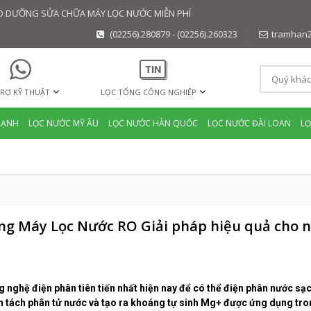
BẢO DƯỠNG SỬA CHỮA MÁY LỌC NƯỚC MIỄN PHÍ
(02256).280879 - (02256).260323
tramhan
RỢ KỸ THUẬT
LỌC TỔNG CÔNG NGHIỆP
LẠNH
LỌC NƯỚC MỸ ÂU
LỌC NƯỚC HÀN QUỐC
LỌC NƯỚC ĐÀI LOAN
L
ng Máy Lọc Nước RO Giải pháp hiệu quả cho n
nghệ điện phân tiên tiến nhất hiện nay để có thể điện phân nước sạc
n tách phân tử nước và tạo ra khoáng tự sinh Mg+ được ứng dụng tr