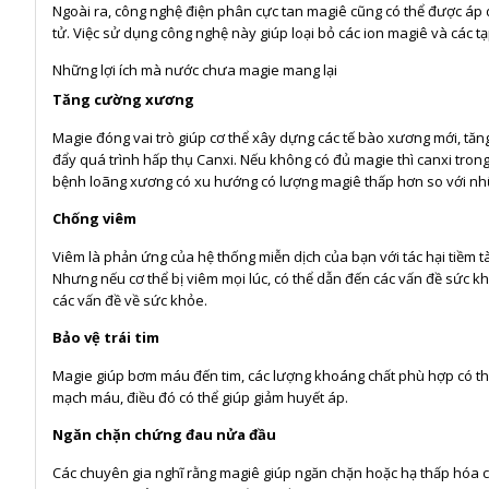
Ngoài ra, công nghệ điện phân cực tan magiê cũng có thể được áp 
tử. Việc sử dụng công nghệ này giúp loại bỏ các ion magiê và các tạ
Những lợi ích mà nước chưa magie mang lại
Tăng cường xương
Magie đóng vai trò giúp cơ thể xây dựng các tế bào xương mới, tă
đẩy quá trình hấp thụ Canxi. Nếu không có đủ magie thì canxi tro
bệnh loãng xương có xu hướng có lượng magiê thấp hơn so với nh
Chống viêm
Viêm là phản ứng của hệ thống miễn dịch của bạn với tác hại tiềm t
Nhưng nếu cơ thể bị viêm mọi lúc, có thể dẫn đến các vấn đề sức k
các vấn đề về sức khỏe.
Bảo vệ trái tim
Magie giúp bơm máu đến tim, các lượng khoáng chất phù hợp có thể
mạch máu, điều đó có thể giúp giảm huyết áp.
Ngăn chặn chứng đau nửa đầu
Các chuyên gia nghĩ rằng magiê giúp ngăn chặn hoặc hạ thấp hóa c