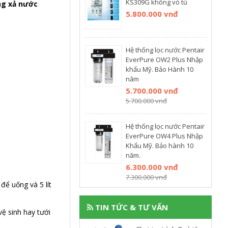
KS309G không vỏ tủ
ộng xả nước
5.800.000 vnđ
Hệ thống lọc nước Pentair
EverPure OW2 Plus Nhập
khẩu Mỹ. Bảo Hành 10
năm
5.700.000 vnđ
5.700.000 vnđ
Hệ thống lọc nước Pentair
EverPure OW4 Plus Nhập
Khẩu Mỹ. Bảo hành 10
năm.
6.300.000 vnđ
7.300.000 vnđ
để uống và 5 lít
TIN TỨC & TƯ VẤN
vệ sinh hay tưới