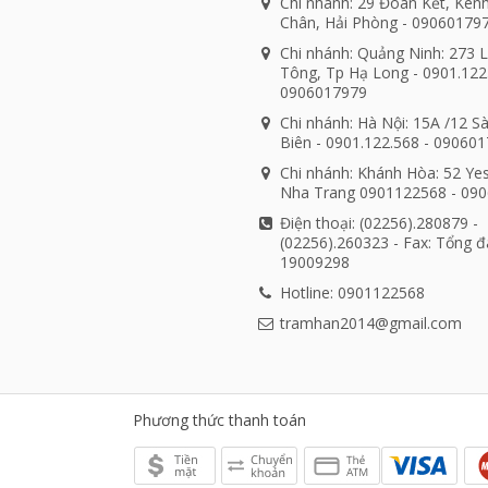
Chi nhánh: 29 Đoàn Kết, Kên
Chân, Hải Phòng - 09060179
Chi nhánh: Quảng Ninh: 273 
Tông, Tp Hạ Long - 0901.122
0906017979
Chi nhánh: Hà Nội: 15A /12 S
Biên - 0901.122.568 - 09060
Chi nhánh: Khánh Hòa: 52 Ye
Nha Trang 0901122568 - 09
Điện thoại: (02256).280879 -
(02256).260323 - Fax: Tổng đ
19009298
Hotline: 0901122568
tramhan2014@gmail.com
Phương thức thanh toán