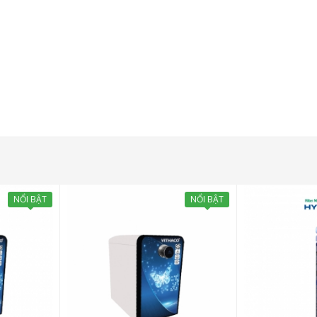
NỔI BẬT
NỔI BẬT