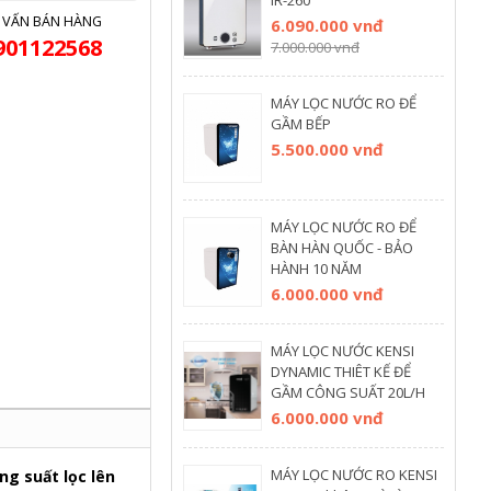
IR-260
 VẤN BÁN HÀNG
6.090.000 vnđ
901122568
7.000.000 vnđ
MÁY LỌC NƯỚC RO ĐỂ
GẦM BẾP
5.500.000 vnđ
MÁY LỌC NƯỚC RO ĐỂ
BÀN HÀN QUỐC - BẢO
HÀNH 10 NĂM
6.000.000 vnđ
MÁY LỌC NƯỚC KENSI
DYNAMIC THIÊT KẾ ĐỂ
GẦM CÔNG SUẤT 20L/H
6.000.000 vnđ
MÁY LỌC NƯỚC RO KENSI
ng suất lọc lên