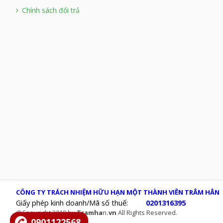
Chính sách đổi trả
CÔNG TY TRÁCH NHIỆM HỮU HẠN MỘT THÀNH VIÊN TRÂM HÂN
Giấy phép kinh doanh/Mã số thuế:
0201316395
@Copyright 2019 by
Tramha
n
.vn
All Rights Reserved.
0901122568