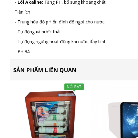
-
Lõi Akaline:
Tăng PH, bổ sung khoáng chất
Tiện ích
- Trung hòa độ pH ổn định độ ngọt cho nước.
- Tự động xả nước thải.
- Tự động ngừng hoạt động khi nước đầy bình.
- PH 9.5
SẢN PHẨM LIÊN QUAN
NỔI BẬT