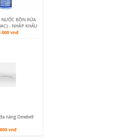
C NƯỚC BỒN RỬA
AC) - NHẬP KHẨU
N QUỐC
0.000 vnđ
 đa năng Dewbell
.000 vnđ