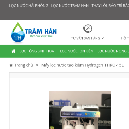
LỌC NƯỚC HẢI PHÒNG - LỌC NƯỚC TRÂM HÂN - THAY LÕI, BẢO TRÌ 
TƯ VẤN BÁN HÀNG
HỖ T
LỌC TỔNG SINH HOẠT
LỌC NƯỚC ION KIỀM
LỌC NƯỚC NÓNG 
Trang chủ
Máy lọc nước tạo kiềm Hydrogen THRO-15L