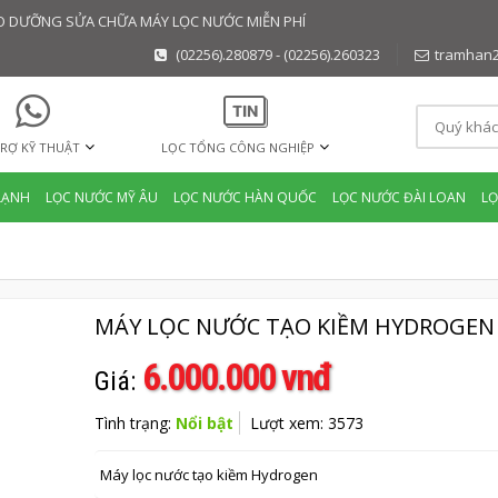
BẢO DƯỠNG SỬA CHỮA MÁY LỌC NƯỚC MIỄN PHÍ
(02256).280879 - (02256).260323
tramhan
RỢ KỸ THUẬT
LỌC TỔNG CÔNG NGHIỆP
LẠNH
LỌC NƯỚC MỸ ÂU
LỌC NƯỚC HÀN QUỐC
LỌC NƯỚC ĐÀI LOAN
L
MÁY LỌC NƯỚC TẠO KIỀM HYDROGEN
6.000.000 vnđ
Giá:
Tình trạng:
Nổi bật
Lượt xem: 3573
Máy lọc nước tạo kiềm Hydrogen