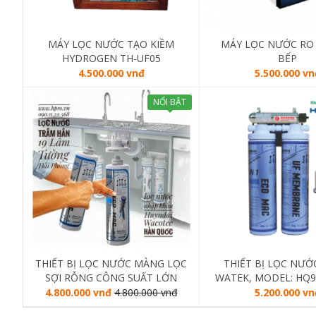
MÁY LỌC NƯỚC TẠO KIỀM
MÁY LỌC NƯỚC RO
HYDROGEN TH-UF05
BẾP
4.500.000 vnđ
5.500.000 vn
NỔI BẬT
THIẾT BỊ LỌC NƯỚC MÀNG LỌC
THIẾT BỊ LỌC NƯ
SỢI RỖNG CÔNG SUẤT LỚN
WATEK, MODEL: HQ9-
WATEK - NHẬP KHẨU HÀN
NHẬP KHẨU HÀN
4.800.000 vnđ
4.800.000 vnđ
5.200.000 vn
QUỐC