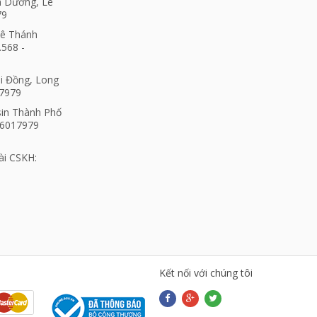
h Dương, Lê
79
Lê Thánh
.568 -
ài Đồng, Long
17979
sin Thành Phố
06017979
ài CSKH:
Kết nối với chúng tôi