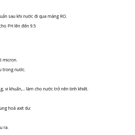
huẩn sau khi nước đi qua màng RO.
cho PH lên đến 9.5
5 micron.
u trong nước.
g, vi khuẩn,... làm cho nước trở nên tinh khiết.
ung hoà axit dư.
u ra.