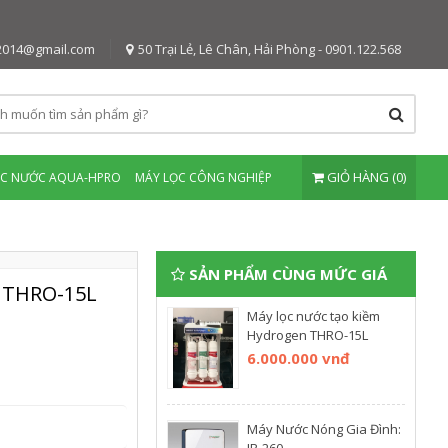
2014@gmail.com
50 Trại Lẻ, Lê Chân, Hải Phòng - 0901.122.568
GIỎ HÀNG (0)
ỌC NƯỚC AQUA-HPRO
MÁY LỌC CÔNG NGHIỆP
SẢN PHẨM CÙNG MỨC GIÁ
 THRO-15L
Máy lọc nước tạo kiềm
Hydrogen THRO-15L
6.000.000 vnđ
Máy Nước Nóng Gia Đình: