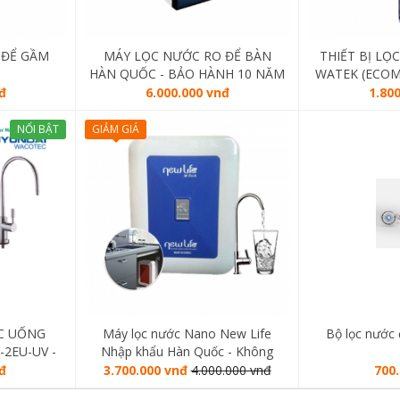
 ĐỂ GẦM
MÁY LỌC NƯỚC RO ĐỂ BÀN
THIẾT BỊ LỌ
HÀN QUỐC - BẢO HÀNH 10 NĂM
WATEK (ECOM
HÀ
đ
6.000.000 vnđ
1.80
NỔI BẬT
GIẢM GIÁ
ỚC UỐNG
Máy lọc nước Nano New Life
Bộ lọc nước
2EU-UV -
Nhập khẩu Hàn Quốc - Không
 QUỐC
nước thải
đ
3.700.000 vnđ
4.000.000 vnđ
700