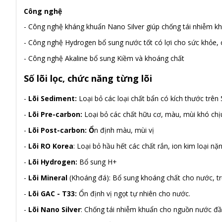
Công nghệ
- Công nghệ kháng khuẩn Nano Silver giúp chống tái nhiễm k
- Công nghệ Hydrogen bổ sung nước tốt có lợi cho sức khỏe, 
- Công nghệ Akaline bổ sung Kiềm và khoáng chất
Số lõi lọc, chức năng từng lõi
-
Lõi Sediment:
Loại bỏ các loại chất bẩn có kích thước trên 
-
Lõi Pre-carbon:
Loại bỏ các chất hữu cơ, màu, mùi khó chị
-
Lõi Post-carbon: Ổ
n định màu, mùi vị
-
Lõi RO Korea
: Loại bỏ hầu hết các chất rắn, ion kim loại nặn
-
Lõi Hydrogen:
Bổ sung H+
-
Lõi Mineral
(Khoáng đá): Bổ sung khoáng chất cho nước, tr
-
Lõi GAC - T33:
Ổn định vị ngọt tự nhiên cho nước.
-
Lõi Nano Silver
: Chống tái nhiễm khuẩn cho nguồn nước đầ