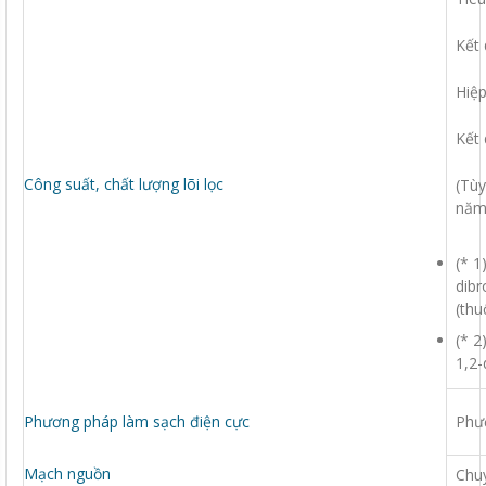
Kết 
Hiệp
Kết 
Công suất, chất lượng lõi lọc
(Tùy
năm 
(* 1
dibr
(thu
(* 2
1,2-
Phương pháp làm sạch điện cực
Phư
Mạch nguồn
Chuy