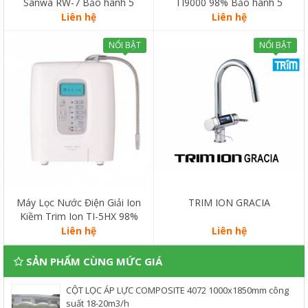
Sanwa RW-7 Bảo hành 5
TI9000 98% Bảo hành 5
năm
năm
Liên hệ
Liên hệ
NỔI BẬT
NỔI BẬT
Máy Lọc Nước Điện Giải Ion
TRIM ION GRACIA
Kiềm Trim Ion TI-5HX 98%
BẢO HÀNH 5 NĂM
Liên hệ
Liên hệ
SẢN PHẨM CÙNG MỨC GIÁ
CỘT LỌC ÁP LỰC COMPOSITE 4072 1000x1850mm công
suất 18-20m3/h