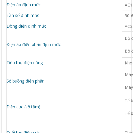
Điện áp định mức
AC1
Tần số định mức
50-
Dòng điện định mức
AC3
Bộ đ
Điện áp điện phân định mức
Bộ đ
Tiêu thụ điện năng
Kho
Máy 
Số buồng điện phân
Máy 
Tế b
Điện cực (số tấm)
Tế b
Tuổi thọ điện cực
Thời